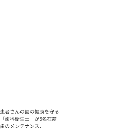
患者さんの歯の健康を守る
「
歯科衛生士
」
が
5
名在籍
歯
の
メンテナンス、