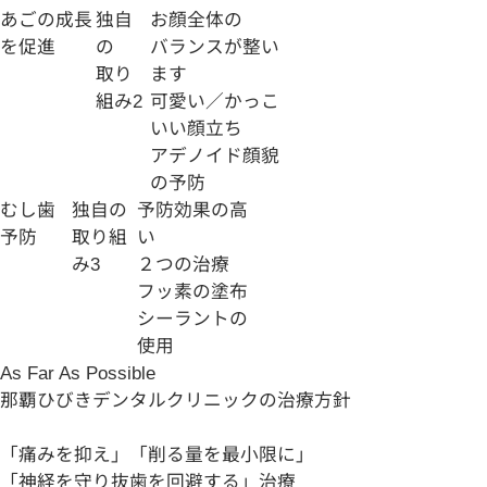
あごの成長
独自
お顔全体の
を促進
の
バランス
が整い
取り
ます
組み
2
可愛い／かっこ
いい顔立ち
アデノイド顔貌
の予防
むし歯
独自の
予防効果の高
予防
取り組
い
み
3
２つ
の治療
フッ素の塗布
シーラントの
使用
As Far As Possible
那覇ひびきデンタルクリニックの治療方針
「
痛
み
を
抑
え
」「
削
る
量
を
最小限
に
」
「
神経
を守り
抜歯
を回避する
」
治療