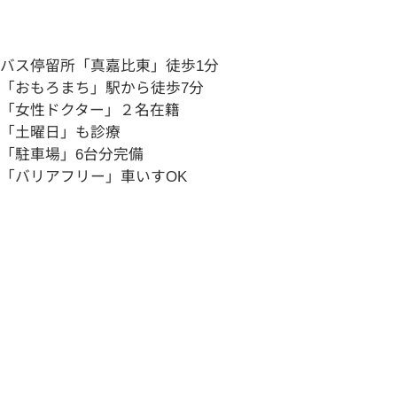
バス停留所
「真嘉比東」
徒歩
1分
「おもろまち」
駅から徒歩
7分
「
女性ドクター
」
２
名在籍
「
土曜日
」
も診療
「
駐車場
」
6
台分完備
「
バリアフリー
」
車いすOK