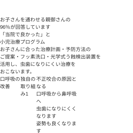
お子さんを通わせる親御さんの
96
％
が回答しています
「
当院で良かった
」
と
小児治療プログラム
お子さんに合った治療計画・予防方法の
ご提案・フッ素洗口・光学式う蝕検出装置を
活用し、虫歯になりにくい治療を
おこないます。
口呼吸の
独自の
不正咬合の原因と
改善
取り組
なる
み
1
口呼吸から
鼻呼吸
へ
虫歯になりにくく
なります
姿勢も良くなりま
す