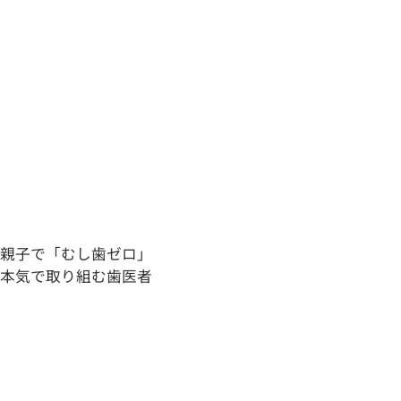
親子
で
「
むし歯ゼロ
」
本気
で
取
り
組
む
歯医者