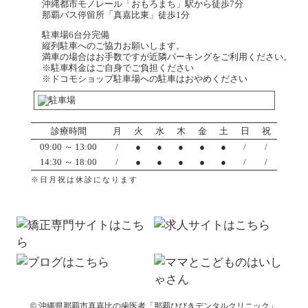
沖縄都市モノレール「おもろまち」駅から徒歩7分
那覇バス停留所「真嘉比東」徒歩1分
駐車場6台分完備
縦列駐車へのご協力お願いします。
満車の場合はお手数ですが近隣パーキングをご利用ください。
※駐車料金はご自身でご負担ください
※ドコモショップ駐車場への駐車はおやめください
診療時間
月
火
水
木
金
土
日
祝
09:00 ～ 13:00
/
●
●
●
●
●
/
/
14:30 ～ 18:00
/
●
●
●
●
●
/
/
※日月祝は休診になります
© 沖縄県那覇市真嘉比の歯医者「那覇ひびきデンタルクリニック」