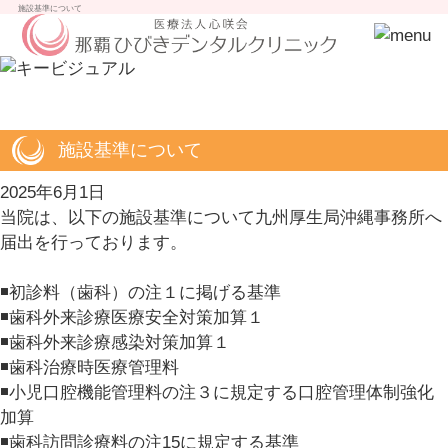
施設基準について
施設基準について
2025年6月1日
当院は、以下の施設基準について九州厚生局沖縄事務所へ
届出を行っております。
◾️初診料（歯科）の注１に掲げる基準
◾️歯科外来診療医療安全対策加算１
◾️歯科外来診療感染対策加算１
◾️歯科治療時医療管理料
◾️小児口腔機能管理料の注３に規定する口腔管理体制強化
加算
◾️歯科訪問診療料の注15に規定する基準