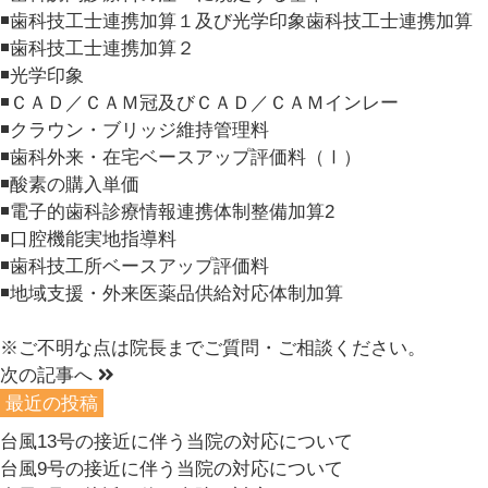
◾️歯科技工士連携加算１及び光学印象歯科技工士連携加算
◾️歯科技工士連携加算２
◾️光学印象
◾️ＣＡＤ／ＣＡＭ冠及びＣＡＤ／ＣＡＭインレー
◾️クラウン・ブリッジ維持管理料
◾️歯科外来・在宅ベースアップ評価料（Ⅰ）
◾️酸素の購入単価
◾️電子的歯科診療情報連携体制整備加算2
◾️口腔機能実地指導料
◾️歯科技工所ベースアップ評価料
◾️地域支援・外来医薬品供給対応体制加算
※ご不明な点は院長までご質問・ご相談ください。
次の記事へ
最近の投稿
台風13号の接近に伴う当院の対応について
台風9号の接近に伴う当院の対応について