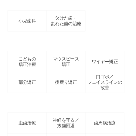
こどもの治療
欠けた歯・
小児歯科
割れた歯の治療
歯列矯正
こどもの
マウスピース
ワイヤー矯正
矯正治療
矯正
口ゴボ／
部分矯正
後戻り矯正
フェイスラインの
改善
一般歯科
神経を守る／
虫歯治療
歯周病治療
抜歯回避