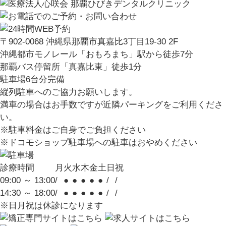
〒902-0068 沖縄県那覇市真嘉比3丁目19-30 2F
沖縄都市モノレール「おもろまち」駅から徒歩7分
那覇バス停留所「真嘉比東」徒歩1分
駐車場6台分完備
縦列駐車へのご協力お願いします。
満車の場合はお手数ですが近隣パーキングをご利用くださ
い。
※駐車料金はご自身でご負担ください
※ドコモショップ駐車場への駐車はおやめください
診療時間
月
火
水
木
金
土
日
祝
09:00 ～ 13:00
/
●
●
●
●
●
/
/
14:30 ～ 18:00
/
●
●
●
●
●
/
/
※日月祝は休診になります